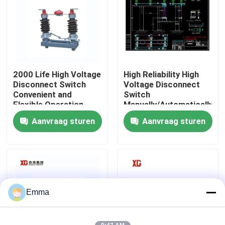
Fabrieksreis
Kwaliteitscontrole
2000 Life High Voltage
High Reliability High
Disconnect Switch
Voltage Disconnect
Contacteer ons
Convenient and
Switch
Flexible Operation
Manually/Automatically
Operated 3 Units for 1
Aanvraag sturen
Aanvraag sturen
Verzoek om een Citaat
Set EXW Trade Terms
De Onderbrekingsschakelaar van de luchtlading
SF6 de Schakelaar van de ladingsonderbreking
Emma
Het Mechanisme van de machtsdistributie