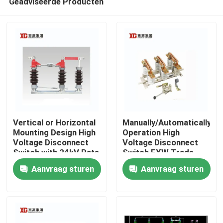
Geadviseerde Producten
Vertical or Horizontal
Manually/Automatically
Mounting Design High
Operation High
Voltage Disconnect
Voltage Disconnect
Switch with 24kV Rate
Switch EXW Trade
Huis
Voltage
Terms Product
Aanvraag sturen
Aanvraag sturen
Producten
Ongeveer ons