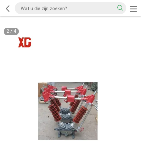
2
/
4