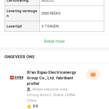
Certificering
ISO,CCC
Levering vermoge
2000 REEKS
n
Levertijd
3-7 DAGEN
Bekijk meer
ONGEVEER ONS
Xi'an Xigao Electricenergy
Group Co., Ltd. fabrikant
profiel
Weibei industrial zone,
Lintong district, Shanxi. CHINA
,China
5.0