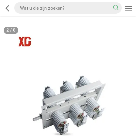
2
/
8