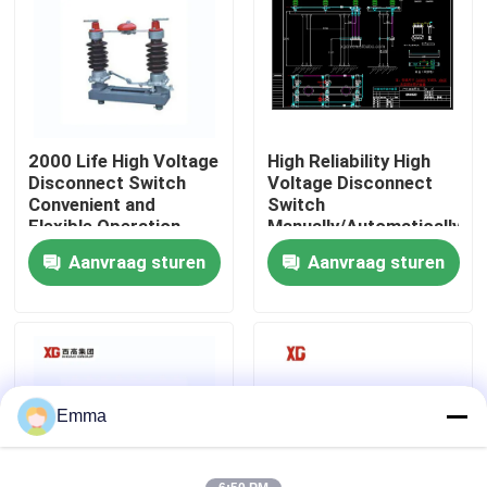
Fabrieksreis
Kwaliteitscontrole
2000 Life High Voltage
High Reliability High
Disconnect Switch
Voltage Disconnect
Contacteer ons
Convenient and
Switch
Flexible Operation
Manually/Automatically
Operated 3 Units for 1
Aanvraag sturen
Aanvraag sturen
Verzoek om een Citaat
Set EXW Trade Terms
De Onderbrekingsschakelaar van de luchtlading
SF6 de Schakelaar van de ladingsonderbreking
Emma
Het Mechanisme van de machtsdistributie