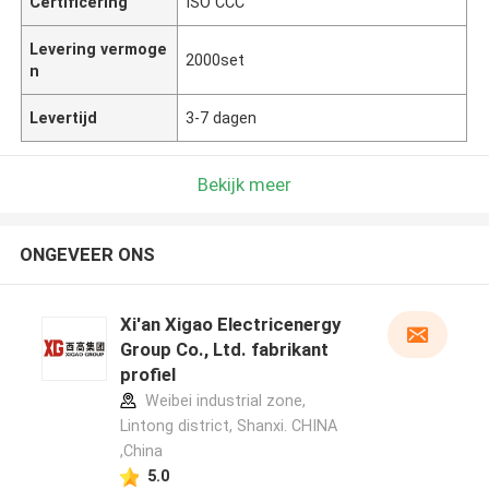
Certificering
ISO CCC
Levering vermoge
2000set
n
Levertijd
3-7 dagen
Bekijk meer
ONGEVEER ONS
Xi'an Xigao Electricenergy
Group Co., Ltd. fabrikant
profiel
Weibei industrial zone,
Lintong district, Shanxi. CHINA
,China
5.0