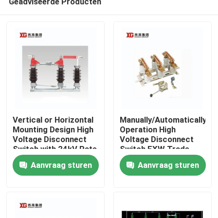
Geadviseerde Producten
Vertical or Horizontal
Manually/Automatically
Mounting Design High
Operation High
Voltage Disconnect
Voltage Disconnect
Switch with 24kV Rate
Switch EXW Trade
Huis
Voltage
Terms Product
Aanvraag sturen
Aanvraag sturen
Producten
Ongeveer ons