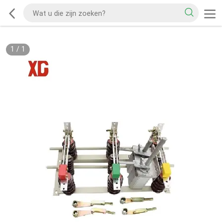
1
/
1