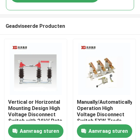
Geadviseerde Producten
Huis
Vertical or Horizontal
Manually/Automatically
Mounting Design High
Operation High
Voltage Disconnect
Voltage Disconnect
Producten
Switch with 24kV Rate
Switch EXW Trade
Voltage
Terms Product
Aanvraag sturen
Aanvraag sturen
Ongeveer ons