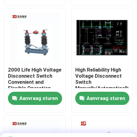
Fabrieksreis
Kwaliteitscontrole
Contacteer ons
2000 Life High Voltage
High Reliability High
Verzoek om een Citaat
Disconnect Switch
Voltage Disconnect
Convenient and
Switch
Flexible Operation
Manually/Automatically
Operated 3 Units for 1
De Onderbrekingsschakelaar van de luchtlading
Aanvraag sturen
Aanvraag sturen
Set EXW Trade Terms
SF6 de Schakelaar van de ladingsonderbreking
Het Mechanisme van de machtsdistributie