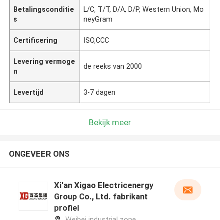
Betalingsconditie
L/C, T/T, D/A, D/P, Western Union, Mo
s
neyGram
Certificering
ISO,CCC
Levering vermoge
de reeks van 2000
n
Levertijd
3-7 dagen
Bekijk meer
ONGEVEER ONS
Xi'an Xigao Electricenergy
Group Co., Ltd. fabrikant
profiel
Weibei industrial zone,