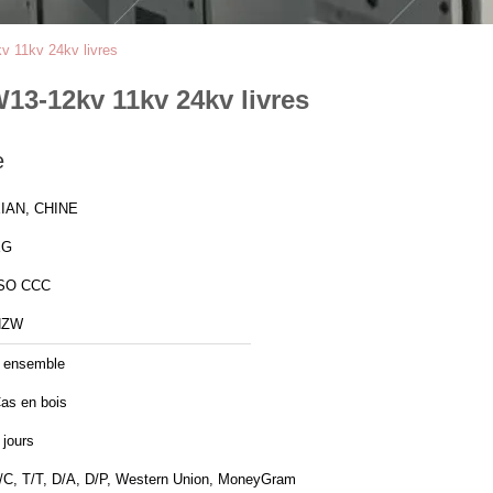
v 11kv 24kv livres
13-12kv 11kv 24kv livres
e
IAN, CHINE
XG
SO CCC
HZW
 ensemble
as en bois
 jours
/C, T/T, D/A, D/P, Western Union, MoneyGram