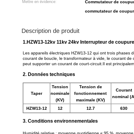
Mettre en évidence:
Commutateur de coupur
commutateur de coupure
Description de produit
1.
HZW13-12kv 11kv 24kv Interrupteur de coupure d
Les appareils électriques HZW13-12 qui ont trois phases 
courant de boucle, le transformateur à vide, le courant de c
peut supporter un courant de court-circuit.Il est principalem
2. Données techniques
Tension
Tension de
Courant
Taper
nominale
fonctionnement
nominal (A
(KV)
maximale (KV)
HZW13-12
12
12.7
630
3. Conditions environnementales
Humidité relative : moyenne quotidienne ≤ 95 %, moyenne