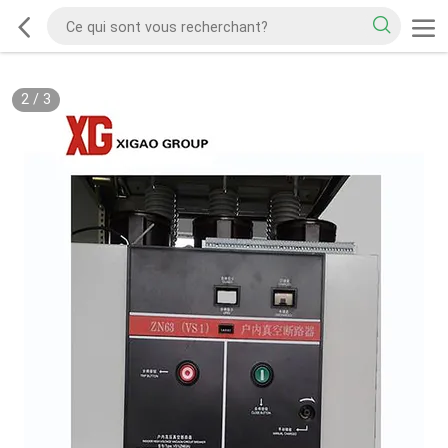
2
/
3