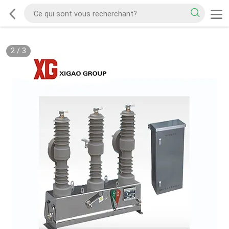
2
/
3