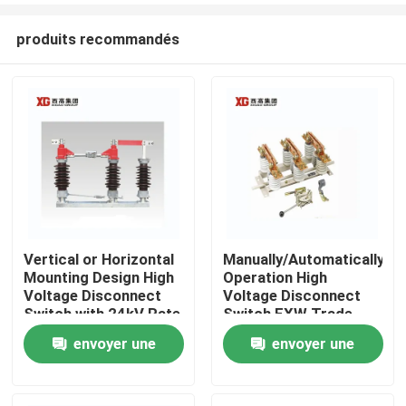
produits recommandés
Vertical or Horizontal
Manually/Automatically
Mounting Design High
Operation High
Maison
Voltage Disconnect
Voltage Disconnect
Switch with 24kV Rate
Switch EXW Trade
Voltage
Terms Product
envoyer une
envoyer une
Produits
demande
demande
Au sujet de nous