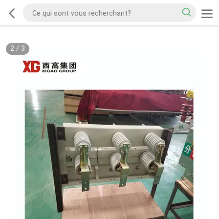
2
/
3