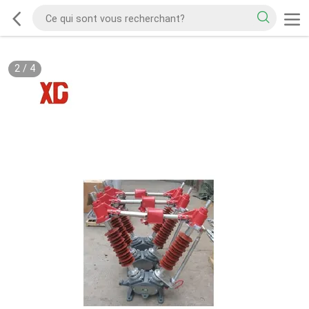
2
/
4