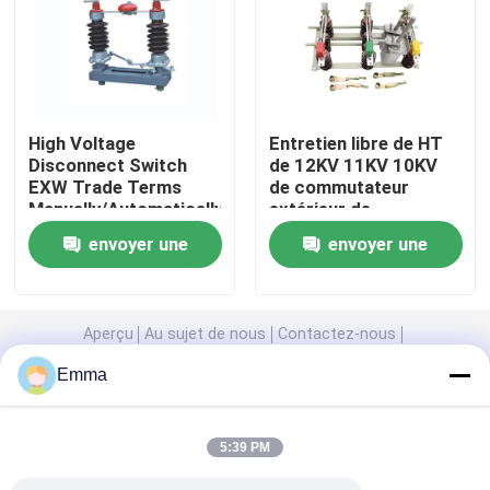
Commutateur à haute tension de débranchement
Disjoncteur de vide
High Voltage
Entretien libre de HT
Disconnect Switch
de 12KV 11KV 10KV
EXW Trade Terms
de commutateur
Disjoncteur SF6
Manually/Automatically
extérieur de
Operated
débranchement
envoyer une
envoyer une
Transformateur de courant de CT
demande
demande
Transformateur potentiel de pinte
Aperçu
Au sujet de nous
Contactez-nous
Desktop Site
Emma
Plan du site
Privacy Policy
Compteur de CT pinte
5:39 PM
Intercepteur de montée subite d'oxyde de zinc
Qualité
Commutateur de coupure de charge d'air