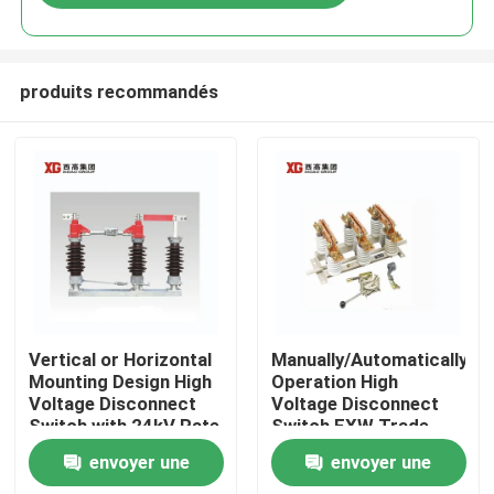
produits recommandés
Maison
Vertical or Horizontal
Manually/Automatically
Mounting Design High
Operation High
Voltage Disconnect
Voltage Disconnect
Produits
Switch with 24kV Rate
Switch EXW Trade
Voltage
Terms Product
envoyer une
envoyer une
Au sujet de nous