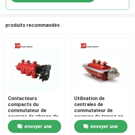
produits recommandés
Maison
Contacteurs
Utilisation de
compacts du
centrales de
commutateur de
commutateur de
Produits
coupure de charge de
coupure de teneur en
l'air 12Kv du CEI
gaz du vide 36kV
envoyer une
envoyer une
60265 trois
40.5kV Sf6
Au sujet de nous