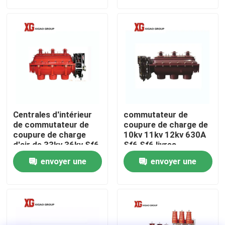
demande
demande
Visite d'usine
Contrôle de qualité
Contactez-nous
Centrales d'intérieur
commutateur de
Demandez une citation
de commutateur de
coupure de charge de
coupure de charge
10kv 11kv 12kv 630A
d'air de 33kv 36kv Sf6
Sf6 Sf6 livres
Commutateur de coupure de charge d'air
envoyer une
envoyer une
demande
demande
Commutateur de coupure de charge SF6
Mécanisme de distribution d'énergie