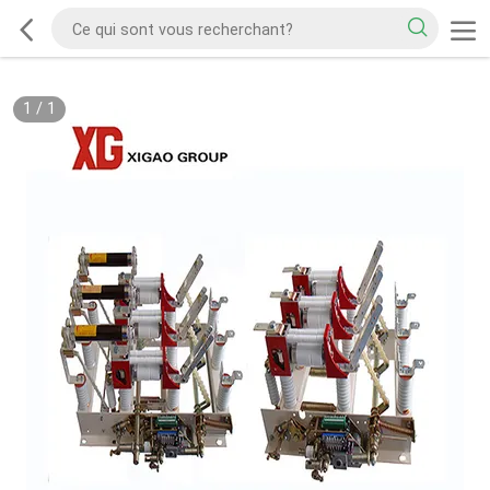
1
/
1