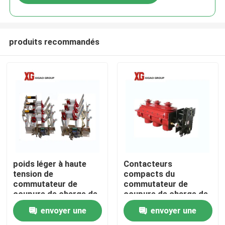
produits recommandés
Maison
poids léger à haute
Contacteurs
tension de
compacts du
commutateur de
commutateur de
Produits
coupure de charge de
coupure de charge de
24kv 630a
l'air 12Kv du CEI
envoyer une
envoyer une
60265 trois
Au sujet de nous