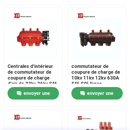
demande
demande
Visite d'usine
Contrôle de qualité
Contactez-nous
Centrales d'intérieur
commutateur de
Demandez une citation
de commutateur de
coupure de charge de
coupure de charge
10kv 11kv 12kv 630A
d'air de 33kv 36kv Sf6
Sf6 Sf6 livres
Commutateur de coupure de charge d'air
envoyer une
envoyer une
demande
demande
Commutateur de coupure de charge SF6
Mécanisme de distribution d'énergie