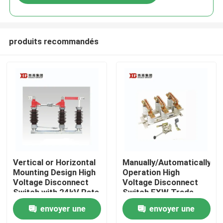
produits recommandés
Maison
Vertical or Horizontal
Manually/Automatically
Mounting Design High
Operation High
Voltage Disconnect
Voltage Disconnect
Produits
Switch with 24kV Rate
Switch EXW Trade
Voltage
Terms Product
envoyer une
envoyer une
Au sujet de nous