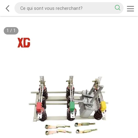
1
/
1