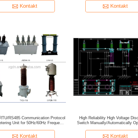
Kontakt
Kontakt
RTU/RS485 Communication Protocol
High Reliability High Voltage Di
tering Unit for 50Hz/60Hz Frequency
Switch Manually/Automatically Op
2/42/75kv Rated Insulation Level
Units for 1 Set EXW Trade T
Kontakt
Kontakt