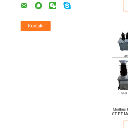
Kontakt
Modbus 
CT PT Me
and 1