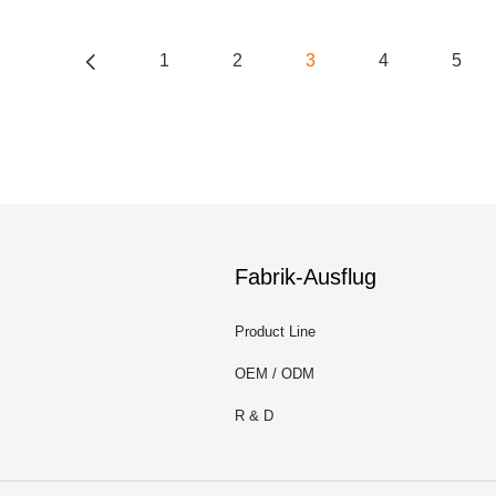
1
2
3
4
5
Fabrik-Ausflug
Product Line
OEM / ODM
R & D