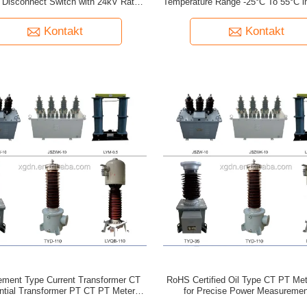
 Disconnect Switch with 24kV Rate
Temperature Range -25°C To 55°C in
Voltage
Applications
Kontakt
Kontakt
ment Type Current Transformer CT
RoHS Certified Oil Type CT PT Met
ntial Transformer PT CT PT Metering
for Precise Power Measuremen
 with Up To 12kV Insulation Level
Monitoring