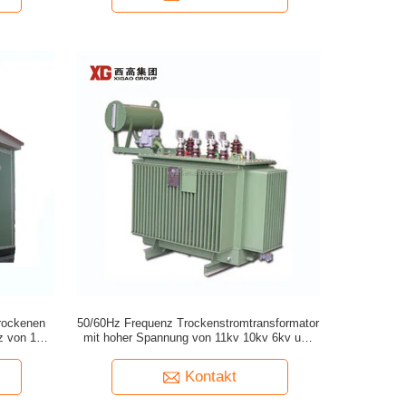
trockenen
50/60Hz Frequenz Trockenstromtransformator
z von 11kv
mit hoher Spannung von 11kv 10kv 6kv und
Produktversicherung
Kontakt