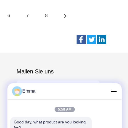
6
7
8
Mailen Sie uns
Emma
5:58 AM
Send
Good day, what product are you looking 
for?