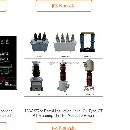
Kontakt
sconnect
12/42/75kv Rated Insulation Level Oil Type CT
erated 3
PT Metering Unit for Accurate Power
erms
Measurement
Kontakt