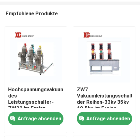
Empfohlene Produkte
Hochspannungsvakuum
ZW7
des
Vakuumleistungsschalter
Haus
Leistungsschalter-
der Reihen-33kv 35kv
ZW32 im Freien
40.5kv im Freien
Anfrage absenden
Anfrage absenden
Produkte
Über uns