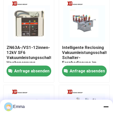
Fabrik-Ausflug
Qualitätskontrolle
Treten Sie mit uns in Verbindung
ZN63A-/VS1-12innen-
Intelligente Reclosing
12kV SF6
Vakuumleistungsschalter-
Vakuumleistungsschalter-
Schalter-
Fordern Sie ein Zitat
Hochspannung
Fernbedienung im
Freien
Anfrage absenden
Anfrage absenden
Luft-Lasttrennschalter
Lasttrennschalter SF6
Emma
Netzverteilungs-Schaltanlage