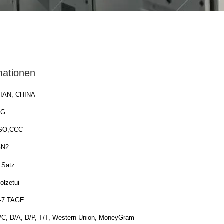
mationen
IAN, CHINA
XG
SO,CCC
GN2
 Satz
olzetui
-7 TAGE
/C, D/A, D/P, T/T, Western Union, MoneyGram