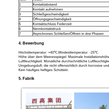
1
Kontaktabstand
2
Kontakt aufnehmen
3
Schließgeschwindigkeit
4
Öffnungsgeschwindigkeit
5
Kontaktschluss Federzeit
6
Nennkontaktdruck
7
Asynchrones Schließen/Öffnen in drei Phasen
4. Bewerbung
Höchsttemperatur: +40℃;Mindesttemperatur: -25℃.
Höhe über dem Meeresspiegel: Maximale Installationshöh
Luftfeuchtigkeit: Monatliche durchschnittliche Luftfeuchtigk
Umgebungsluft, die nicht offensichtlich durch korrosive u
Kein häufiges heftiges Schütteln.
5. Fabrik