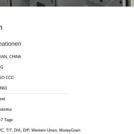
m
mationen
IAN, CHINA
XG
SO CCC
N63
set
olzetui
-7 Tage
/C, T/T, D/A, D/P, Western Union, MoneyGram