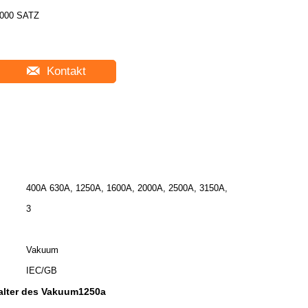
000 SATZ
Kontakt
400A 630A, 1250A, 1600A, 2000A, 2500A, 3150A,
3
Vakuum
IEC/GB
alter des Vakuum1250a