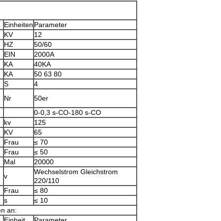
Einheiten
Parameter
KV
12
HZ
50/60
EIN
2000A
KA
40KA
KA
50 63 80
S
4
Nr
50er
0-0,3 s-CO-180 s-CO
kv
125
KV
65
Frau
≤ 70
Frau
≤ 50
Mal
20000
Wechselstrom Gleichstrom
v
220/110
Frau
≤ 80
s
≤ 10
n an:
Einheit
Parameter