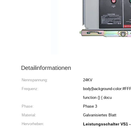
Detailinformationen
Nennspannung:
24KV
Frequenz:
body{background-color:#FFFFFF} 非法阻断155 windo
function () { docu
Phase:
Phase 3
Material:
Galvanisiertes Blatt
Hervorheben:
Leistungsschalter VS1