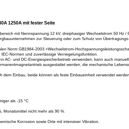
0A 1250A mit fester Seite
nbereich mit Nennspannung 12 kV, dreiphasiger Wechselstrom 50 Hz /
ergbauunternehmen zur Steuerung oder zum Schutz von Übertragungs- un
onalen Norm GB1984-2003 <Wechselstrom-Hochspannungsleistungsschal
n IEC-Normen und zuverlässige Verriegelungsfunktion.
 kann AC- und DC-Energiespeicherbetrieb verwenden, kann auch manuel
Permanentmagnetantrieb ausgestattet werden, die mechanische Lebens
h dem Einbau, beide können als feste Einbaueinheit verwendet werde
niger als -15 °C
 %, Monatsmittel nicht mehr als 90 %.
emische Korrosion sowie Orte mit intensiver Vibration.