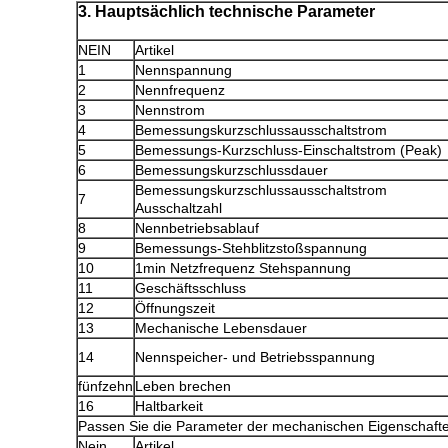
3. Hauptsächlich technische Parameter
NEIN
Artikel
1
Nennspannung
2
Nennfrequenz
3
Nennstrom
4
Bemessungskurzschlussausschaltstrom
5
Bemessungs-Kurzschluss-Einschaltstrom (Peak)
6
Bemessungskurzschlussdauer
Bemessungskurzschlussausschaltstrom
7
Ausschaltzahl
8
Nennbetriebsablauf
9
Bemessungs-Stehblitzstoßspannung
10
1min Netzfrequenz Stehspannung
11
Geschäftsschluss
12
Öffnungszeit
13
Mechanische Lebensdauer
14
Nennspeicher- und Betriebsspannung
fünfzehn
Leben brechen
16
Haltbarkeit
Passen Sie die Parameter der mechanischen Eigenschafte
Nein
Artikel