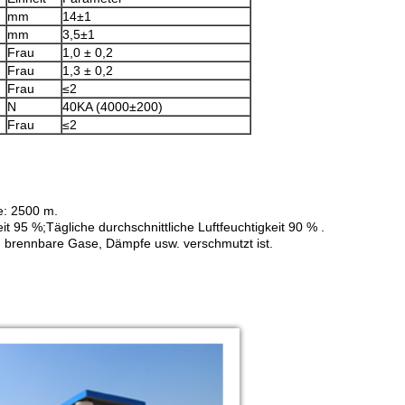
mm
14±1
mm
3,5±1
Frau
1,0 ± 0,2
Frau
1,3 ± 0,2
Frau
≤2
N
40KA (4000±200)
Frau
≤2
e: 2500 m.
eit 95 %;Tägliche durchschnittliche Luftfeuchtigkeit 90 % .
nd brennbare Gase, Dämpfe usw. verschmutzt ist.