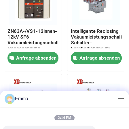
Fabrik-Ausflug
ZN63A-/VS1-12innen-
Intelligente Reclosing
Qualitätskontrolle
12kV SF6
Vakuumleistungsschalter-
Vakuumleistungsschalter-
Schalter-
Hochspannung
Fernbedienung im
Treten Sie mit uns in Verbindung
Freien
Anfrage absenden
Anfrage absenden
Fordern Sie ein Zitat
Luft-Lasttrennschalter
Emma
Lasttrennschalter SF6
2:14 PM
Netzverteilungs-Schaltanlage