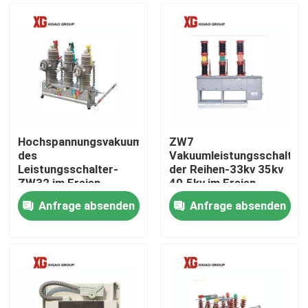
Hochspannungsvakuum
ZW7
des
Vakuumleistungsschalter
Leistungsschalter-
der Reihen-33kv 35kv
ZW32 im Freien
40.5kv im Freien
Anfrage absenden
Anfrage absenden
Haus
Produkte
Über uns