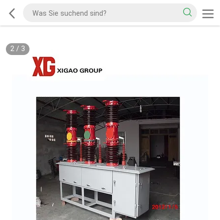
2
/
3