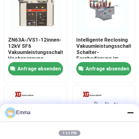
Fabrik-Ausflug
Qualitätskontrolle
ZN63A-/VS1-12innen-
Intelligente Reclosing
12kV SF6
Vakuumleistungsschalter-
Vakuumleistungsschalter-
Schalter-
Treten Sie mit uns in Verbindung
Hochspannung
Fernbedienung im
Freien
Anfrage absenden
Anfrage absenden
Fordern Sie ein Zitat
Luft-Lasttrennschalter
Emma
Lasttrennschalter SF6
7:13 PM
Netzverteilungs-Schaltanlage