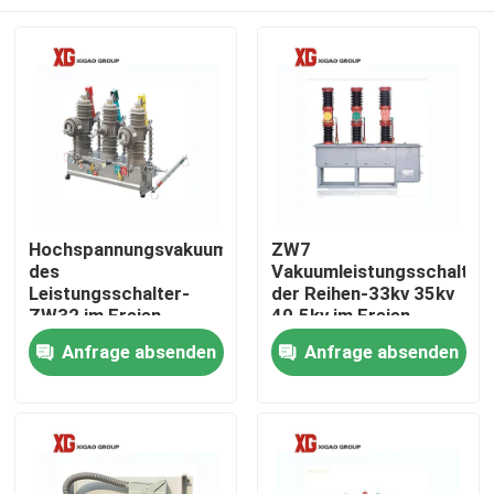
Hochspannungsvakuum
ZW7
des
Vakuumleistungsschalter
Leistungsschalter-
der Reihen-33kv 35kv
ZW32 im Freien
40.5kv im Freien
Haus
Anfrage absenden
Anfrage absenden
Produkte
Über uns