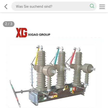
2
/
3