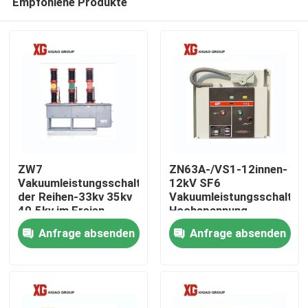
Empfohlene Produkte
ZW7
ZN63A-/VS1-12innen-
Vakuumleistungsschalter
12kV SF6
der Reihen-33kv 35kv
Vakuumleistungsschalter-
40.5kv im Freien
Hochspannung
Haus
Anfrage absenden
Anfrage absenden
Produkte
Über uns