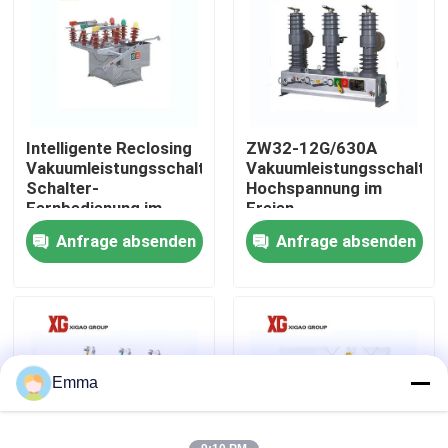
Fabrik-Ausflug
Qualitätskontrolle
Intelligente Reclosing
ZW32-12G/630A
Vakuumleistungsschalter-
Vakuumleistungsschalter-
Treten Sie mit uns in Verbindung
Schalter-
Hochspannung im
Fernbedienung im
Freien
Freien
Anfrage absenden
Anfrage absenden
Fordern Sie ein Zitat
Luft-Lasttrennschalter
Lasttrennschalter SF6
Emma
Netzverteilungs-Schaltanlage