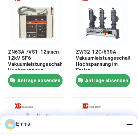
Fabrik-Ausflug
Qualitätskontrolle
ZN63A-/VS1-12innen-
ZW32-12G/630A
Treten Sie mit uns in Verbindung
12kV SF6
Vakuumleistungsschalter-
Vakuumleistungsschalter-
Hochspannung im
Hochspannung
Freien
Fordern Sie ein Zitat
Anfrage absenden
Anfrage absenden
Luft-Lasttrennschalter
Lasttrennschalter SF6
Emma
Netzverteilungs-Schaltanlage