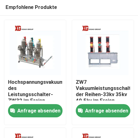
Empfohlene Produkte
Hochspannungsvakuum
ZW7
des
Vakuumleistungsschalter
Leistungsschalter-
der Reihen-33kv 35kv
Haus
ZW32 im Freien
40.5kv im Freien
Anfrage absenden
Anfrage absenden
Produkte
Über uns