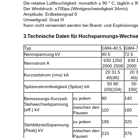
Die relative Luftfeuchtigkeit: monatlich ≤ 90 ° C, täglich ≤ 9
Der Winddruck: ≤700pa (Windgeschwindigkeit 34m/s)
Amplitude: Erdbebengrad 8
Umweltgrad: Grad III
Kann nicht verwendet werden bei Brand- und Explosionsge
3.Technische Daten für Hochspannungs-Wechse
Typ
GW4-40.5
GW4-7
Nennspannung kV
40.5
72.5
630 1250
630 
Nennstrom A
2000 2500
2000
20 31.5
20 3
Kurzzeitstrom (rms) kA
40(46)
40(
50 80
50
Spitzenstromfestigkeit (Spitze) kA
100(104)
100(
zu jedem
80
140
Bemessungs-Kurzzeit-
Stehwechselspannung
zwischen den
(eff.) kV
110
160
Pausen
zu jedem
185
325
Stehblitzstoßspannung
(Peak) kV
zwischen den
215
375
Pausen