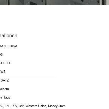
mationen
IAN, CHINA
XG
SO CCC
GW4
 SATZ
olzetui
-7 Tage
/C, T/T, D/A, D/P, Western Union, MoneyGram