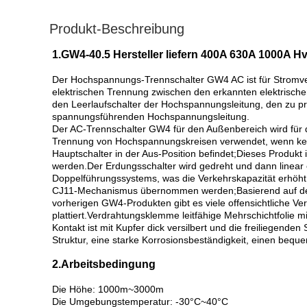
Produkt-Beschreibung
1.GW4-40.5 Hersteller liefern 400A 630A 1000A H
Der Hochspannungs-Trennschalter GW4 AC ist für Stromve
elektrischen Trennung zwischen den erkannten elektris
den Leerlaufschalter der Hochspannungsleitung, den zu pr
spannungsführenden Hochspannungsleitung.
Der AC-Trennschalter GW4 für den Außenbereich wird für 
Trennung von Hochspannungskreisen verwendet, wenn kein L
Hauptschalter in der Aus-Position befindet;Dieses Produkt i
werden.Der Erdungsschalter wird gedreht und dann linear
Doppelführungssystems, was die Verkehrskapazität erhöht 
CJ11-Mechanismus übernommen werden;Basierend auf den 
vorherigen GW4-Produkten gibt es viele offensichtliche Ver
plattiert.Verdrahtungsklemme leitfähige Mehrschichtfolie
Kontakt ist mit Kupfer dick versilbert und die freiliegende
Struktur, eine starke Korrosionsbeständigkeit, einen beque
2.Arbeitsbedingung
Die Höhe: 1000m~3000m
Die Umgebungstemperatur: -30°C~40°C