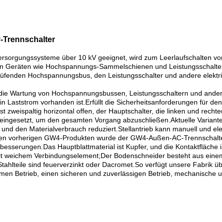
v-Trennschalter
rsorgungssysteme über 10 kV geeignet, wird zum Leerlaufschalten v
chen Geräten wie Hochspannungs-Sammelschienen und Leistungsschal
üfenden Hochspannungsbus, den Leistungsschalter und andere elektrisc
die Wartung von Hochspannungsbussen, Leistungsschaltern und anderen
aststrom vorhanden ist.Erfüllt die Sicherheitsanforderungen für den 
st zweispaltig horizontal offen, der Hauptschalter, die linken und rech
 eingesetzt, um den gesamten Vorgang abzuschließen.Aktuelle Variant
und den Materialverbrauch reduziert.Stellantrieb kann manuell und ele
vorherigen GW4-Produkten wurde der GW4-Außen-AC-Trennschalter w
besserungen.Das Hauptblattmaterial ist Kupfer, und die Kontaktfläche is
 mit weichem Verbindungselement;Der Bodenschneider besteht aus einem
n Stahlteile sind feuerverzinkt oder Dacromet.So verfügt unsere Fabrik ü
men Betrieb, einen sicheren und zuverlässigen Betrieb, mechanische und