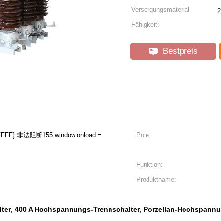
Versorgungsmaterial-
2
Fähigkeit:
Bestpreis
w.onload =
Pole:
Funktion:
Produktname:
ter
400 A Hochspannungs-Trennschalter
Porzellan-Hochspannu
,
,