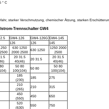
5 ° C
fahr, starker Verschmutzung, chemischer Ätzung, starken Erschütteru
lstrom-Trennschalter GW4
2.5
GW4-126
GW4-126G
GW4-145
126
126
145
1250
630 1250
1250 2000
630 1250
 2500
2000 2500
2500
1.5
20 31.5
20 31.5
20 31.5
46)
40(46)
40(46)
 80
50 80
50 80
50 80
104)
100(104)
100(104)
185
185
275
(230)
210
210
315
(265)
450
450
650
(550)
520
550
750
(630)