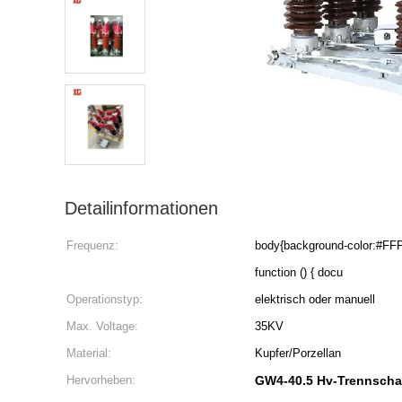
Detailinformationen
Frequenz:
body{background-color:#FFFFFF} 非法阻断155 windo
function () { docu
Operationstyp:
elektrisch oder manuell
Max. Voltage:
35KV
Material:
Kupfer/Porzellan
Hervorheben:
GW4-40.5 Hv-Trennschal