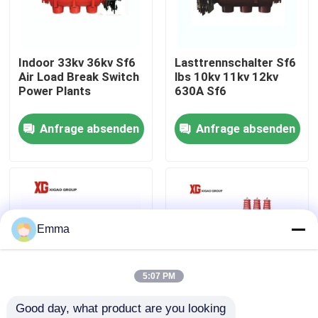
Fabrik-Ausflug
Indoor 33kv 36kv Sf6
Lasttrennschalter Sf6
Air Load Break Switch
lbs 10kv 11kv 12kv
Qualitätskontrolle
Power Plants
630A Sf6
Anfrage absenden
Anfrage absenden
Treten Sie mit uns in Verbindung
Fordern Sie ein Zitat
Luft-Lasttrennschalter
Emma
Lasttrennschalter SF6
5:07 PM
Good day, what product are you looking 
Netzverteilungs-Schaltanlage
FZW28F-12kv 24kv
FN12 Innen-10KV