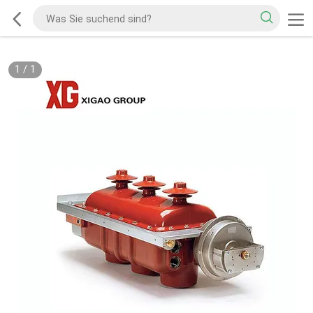
1
/
1