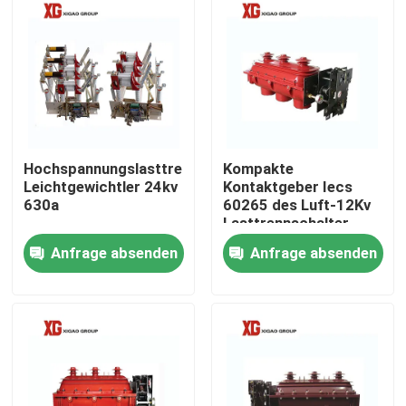
Hochspannungslasttrennschalter-
Kompakte
Leichtgewichtler 24kv
Kontaktgeber Iecs
630a
60265 des Luft-12Kv
Lasttrennschalter-
drei
Anfrage absenden
Anfrage absenden
Haus
Produkte
Über uns