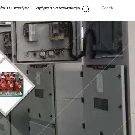
Greek
άτε Σε Επαφή Με
Ζητήστε Ένα Απόσπασμα