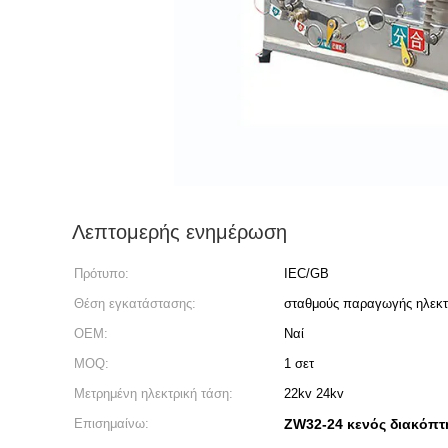
Λεπτομερής ενημέρωση
Πρότυπο:
IEC/GB
Θέση εγκατάστασης:
σταθμούς παραγωγής ηλεκτρ
OEM:
Ναί
MOQ:
1 σετ
Μετρημένη ηλεκτρική τάση:
22kv 24kv
Επισημαίνω:
ZW32-24 κενός διακόπτ