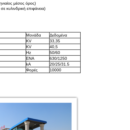
ηνιαίος μέσος όρος)
σε κυλινδρική επιφάνεια)
Μονάδα
Δεδομένα
KV
33,35
KV
40,5
Hz
50/60
ΕΝΑ
630/1250
kA
20/25/31.5
Φορές
10000