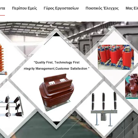
ντα
Περίπου Εμείς
Γύρος Εργοστασίων
Ποιοτικός Έλεγχος
Μας Ελ