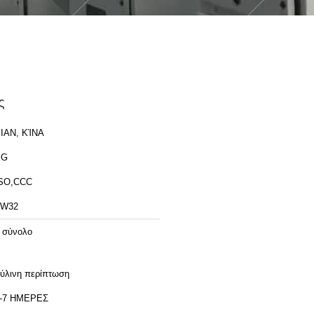
ς
IAN, ΚΊΝΑ
XG
SO,CCC
ZW32
 σύνολο
ύλινη περίπτωση
-7 ΗΜΕΡΕΣ