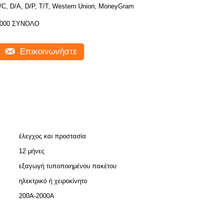
/C, D/A, D/P, T/T, Western Union, MoneyGram
000 ΣΥΝΟΛΟ
Επικοινωνήστε
έλεγχος και προστασία
12 μήνες
εξαγωγή τυποποιημένου πακέτου
ηλεκτρικό ή χειροκίνητο
200Α-2000Α