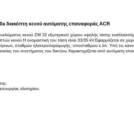
630a διακόπτη κενού αυτόματης επαναφοράς ACR
κυκλώματος κενού ZW 32 εξωτερικού χώρου υψηλής τάσης εναλλασσόμεν
τών κενού.Η ονομαστική του τάση είναι 33/35 kV.Εφαρμόζεται σε χώρ
ρήσεων, σταθμών ηλεκτροπαραγωγής, υποσταθμών κ.λπ. Υπό τις κανονικ
τασίας του συστήματος του δικτύου.Χαρακτηρίζεται από αυτόματη επαν
σης.
ειτουργίας ελατηρίου.