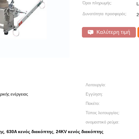
Όροι πληρωμής:
L
Δυνατότητα προσφοράς:
2
Καλύτερη τιμή
Λειτουργία:
ικής ενέργειας
Εγγύηση:
Πακέτο:
Τύπος λειτουργίας:
ονομαστικό ρεύμα:
ης
630A κενός διακόπτης
24KV κενός διακόπτης
,
,