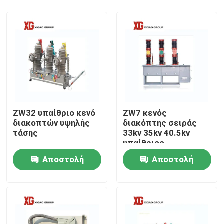
ZW32 υπαίθριο κενό
ZW7 κενός
διακοπτών υψηλής
διακόπτης σειράς
τάσης
33kv 35kv 40.5kv
υπαίθριος
Σπίτι
Αποστολή
Αποστολή
ερώτησης
ερώτησης
Προϊόντα
Περίπου εμείς