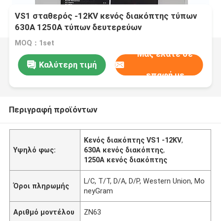
VS1 σταθερός -12KV κενός διακόπτης τύπων
630A 1250A τύπων δευτερεύων
MOQ：1set
Μας ελάτε σε
Καλύτερη τιμή
επαφή με
Περιγραφή προϊόντων
Κενός διακόπτης VS1 -12KV
,
Υψηλό φως:
630A κενός διακόπτης
,
1250A κενός διακόπτης
L/C, T/T, D/A, D/P, Western Union, Mo
Όροι πληρωμής
neyGram
Αριθμό μοντέλου
ZN63