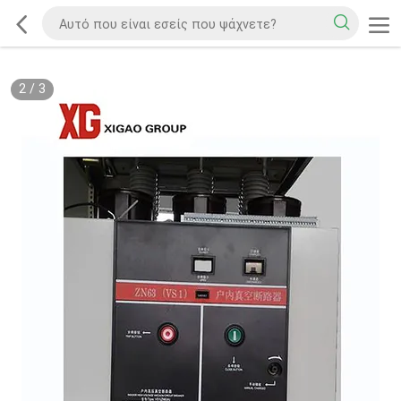
2
/
3