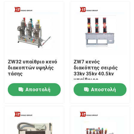
ZW32 υπαίθριο κενό
ZW7 κενός
διακοπτών υψηλής
διακόπτης σειράς
τάσης
33kv 35kv 40.5kv
υπαίθριος
Αποστολή
Αποστολή
Σπίτι
ερώτησης
ερώτησης
Προϊόντα
Περίπου εμείς