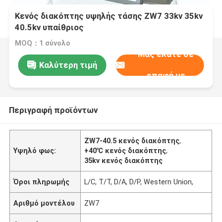
Κενός διακόπτης υψηλής τάσης ZW7 33kv 35kv
40.5kv υπαίθριος
MOQ：1 σύνολο
Μας ελάτε σε
Καλύτερη τιμή
επαφή με
Περιγραφή προϊόντων
ZW7-40.5 κενός διακόπτης
,
Υψηλό φως:
+40℃ κενός διακόπτης
,
35kv κενός διακόπτης
Όροι πληρωμής
L/C, T/T, D/A, D/P, Western Union,
Αριθμό μοντέλου
ZW7