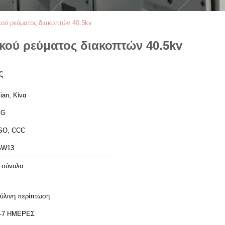
κού ρεύματος διακοπτών 40.5kv
κού ρεύματος διακοπτών 40.5kv
ς
ian, Κίνα
XG
SO, CCC
GW13
 σύνολο
ύλινη περίπτωση
-7 ΗΜΕΡΕΣ