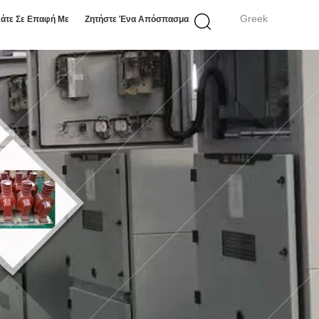
Greek
άτε Σε Επαφή Με
Ζητήστε Ένα Απόσπασμα