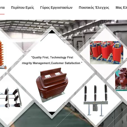
ντα
Περίπου Εμείς
Γύρος Εργοστασίων
Ποιοτικός Έλεγχος
Μας Ελ