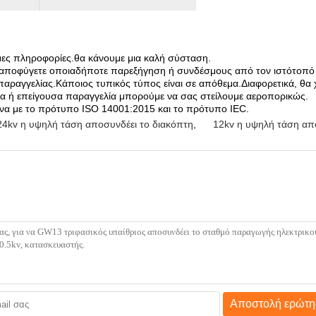
σιμες πληροφορίες.θα κάνουμε μια καλή σύσταση.
να αποφύγετε οποιαδήποτε παρεξήγηση ή συνδέσμους από τον ιστότοπό
αραγγελίας.Κάποιος τυπικός τύπος είναι σε απόθεμα.Διαφορετικά, θα 
ία ή επείγουσα παραγγελία μπορούμε να σας στείλουμε αεροπορικώς.
φωνα με το πρότυπο ISO 14001:2015 και το πρότυπο IEC.
24kv η υψηλή τάση αποσυνδέει το διακόπτη
,
12kv η υψηλή τάση απ
Αποστολή ερώτη