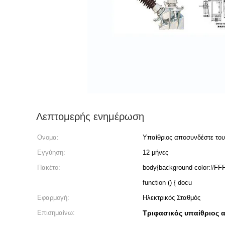
Λεπτομερής ενημέρωση
Ονομα:
Υπαίθριος αποσυνδέστε του
Εγγύηση:
12 μήνες
Πακέτο:
body{background-color:#FFFFFF} 非法阻断155 windo
function () { docu
Εφαρμογή:
Ηλεκτρικός Σταθμός
Επισημαίνω:
Τριφασικός υπαίθριος 