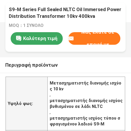
S9-M Series Full Sealed NLTC Oil Immersed Power
Distribution Transformer 10kv 400kva
MOQ：1 ΣΥΝΟΛΟ
Μας ελάτε σε
Καλύτερη τιμή
επαφή με
Περιγραφή προϊόντων
Μετασχηματιστής διανομής ισχύο
ς 10 kv
,
μετασχηματιστής διανομής ισχύος
Υψηλό φως:
βυθισμένου σε λάδι NLTC
,
μετασχηματιστής ισχύος τύπου σ
φραγισμένου λαδιού S9-M