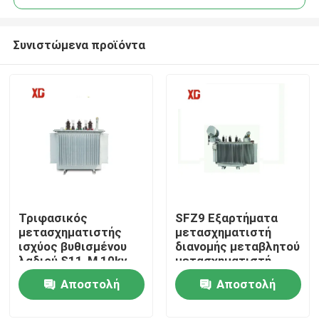
Συνιστώμενα προϊόντα
Τριφασικός
SFZ9 Εξαρτήματα
Σπίτι
μετασχηματιστής
μετασχηματιστή
ισχύος βυθισμένου
διανομής μεταβλητού
λαδιού S11-M 10kv
μετασχηματιστή
Προϊόντα
10,5kv 6kv 100kva
τριών φάσεων
Αποστολή
Αποστολή
500kva 100kva
ερώτησης
ερώτησης
Περίπου εμείς