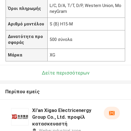
L/C, D/A, T/T, D/P, Western Union, Mo
Όροι πληρωμής
neyGram
Αριθμό μοντέλου
S (Β) H15-Μ
Δυνατότητα προ
500 σύνολα
σφοράς
Μάρκα
XG
Δείτε περισσότερων
Περίπου εμείς
Xi'an Xigao Electricenergy
Group Co., Ltd. προφίλ
κατασκευαστή
Weibei industrial zone,