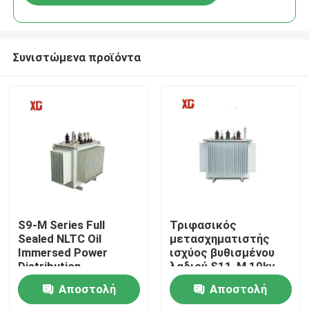
Συνιστώμενα προϊόντα
Σπίτι
S9-M Series Full
Τριφασικός
Sealed NLTC Oil
μετασχηματιστής
Immersed Power
ισχύος βυθισμένου
Προϊόντα
Distribution
λαδιού S11-M 10kv
Transformer 10kv
10,5kv 6kv 100kva
Αποστολή
Αποστολή
400kva
500kva 100kva
Περίπου εμείς