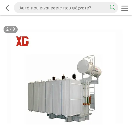
2
/
9