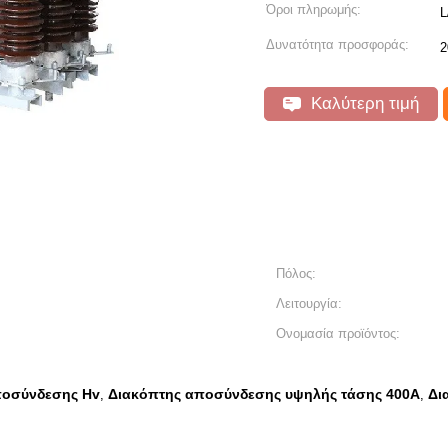
Όροι πληρωμής:
L
Δυνατότητα προσφοράς:
2
Καλύτερη τιμή
Πόλος:
Λειτουργία:
Ονομασία προϊόντος:
ποσύνδεσης Hv
Διακόπτης αποσύνδεσης υψηλής τάσης 400A
Δι
,
,