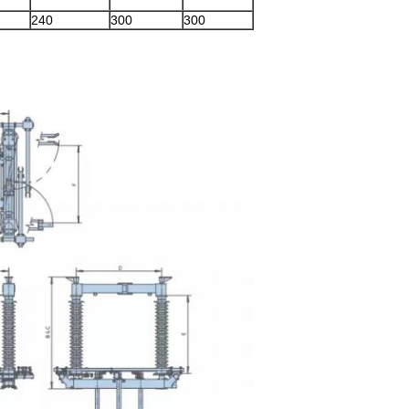
240
300
300