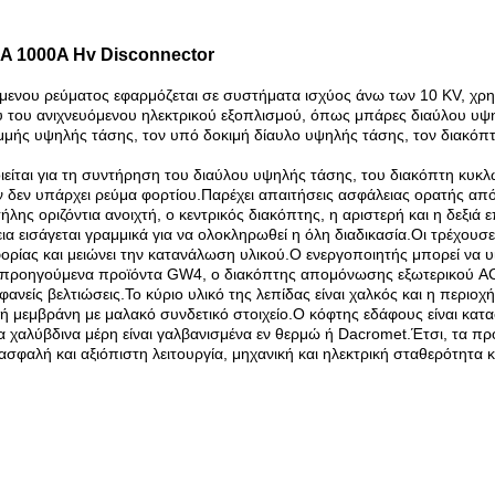
A 1000A Hv Disconnector
ου ρεύματος εφαρμόζεται σε συστήματα ισχύος άνω των 10 KV, χρησι
ξύ του ανιχνευόμενου ηλεκτρικού εξοπλισμού, όπως μπάρες διαύλου υψ
μμής υψηλής τάσης, τον υπό δοκιμή δίαυλο υψηλής τάσης, τον διακόπτ
αι για τη συντήρηση του διαύλου υψηλής τάσης, του διακόπτη κυκλώμ
δεν υπάρχει ρεύμα φορτίου.Παρέχει απαιτήσεις ασφάλειας ορατής από
ης οριζόντια ανοιχτή, ο κεντρικός διακόπτης, η αριστερή και η δεξιά 
ια εισάγεται γραμμικά για να ολοκληρωθεί η όλη διαδικασία.Οι τρέχουσ
ρίας και μειώνει την κατανάλωση υλικού.Ο ενεργοποιητής μπορεί να υιοθ
 προηγούμενα προϊόντα GW4, ο διακόπτης απομόνωσης εξωτερικού AC G
είς βελτιώσεις.Το κύριο υλικό της λεπίδας είναι χαλκός και η περιοχ
μεμβράνη με μαλακό συνδετικό στοιχείο.Ο κόφτης εδάφους είναι κατ
να χαλύβδινα μέρη είναι γαλβανισμένα εν θερμώ ή Dacromet.Έτσι, τα πρ
ασφαλή και αξιόπιστη λειτουργία, μηχανική και ηλεκτρική σταθερότητα 