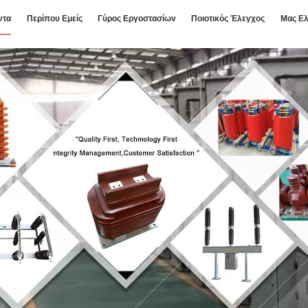
ντα
Περίπου Εμείς
Γύρος Εργοστασίων
Ποιοτικός Έλεγχος
Μας Ελ