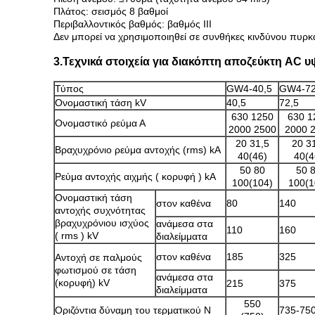
Πλάτος: σεισμός 8 βαθμοί
Περιβαλλοντικός βαθμός: βαθμός III
Δεν μπορεί να χρησιμοποιηθεί σε συνθήκες κινδύνου πυρκα
3.Τεχνικά στοιχεία για διακόπτη αποζεύκτη AC
Τύπος
GW4-40,5
GW4-72
Ονομαστική τάση kV
40,5
72,5
630 1250
630 1
Ονομαστικό ρεύμα Α
2000 2500
2000 
20 31,5
20 3
Βραχυχρόνιο ρεύμα αντοχής (rms) kA
40(46)
40(4
50 80
50 
Ρεύμα αντοχής αιχμής ( κορυφή ) kA
100(104)
100(1
Ονομαστική τάση
στον καθένα
80
140
αντοχής συχνότητας
βραχυχρόνιου ισχύος
ανάμεσα στα
110
160
( rms ) kV
διαλείμματα
στον καθένα
185
325
Αντοχή σε παλμούς
φωτισμού σε τάση
ανάμεσα στα
(κορυφή) kV
215
375
διαλείμματα
550
Οριζόντια δύναμη του τερματικού N
735-75