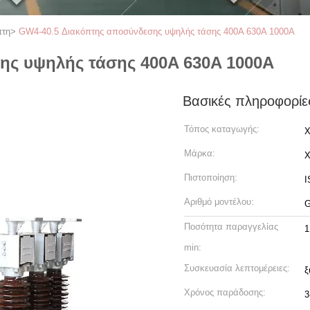
πτη
>
GW4-40.5 Διακόπτης αποσύνδεσης υψηλής τάσης 400A 630A 1000A
ης υψηλής τάσης 400A 630A 1000A
Βασικές πληροφορίε
Τόπος καταγωγής:
X
Μάρκα:
Πιστοποίηση:
I
Αριθμό μοντέλου:
Ποσότητα παραγγελίας
min:
Συσκευασία λεπτομέρειες:
ξ
Χρόνος παράδοσης:
3