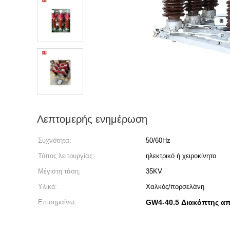
Λεπτομερής ενημέρωση
Συχνότητα:
50/60Hz
Τύπος λειτουργίας:
ηλεκτρικό ή χειροκίνητο
Μέγιστη τάση:
35KV
Υλικό:
Χαλκός/πορσελάνη
Επισημαίνω:
GW4-40.5 Διακόπτης α