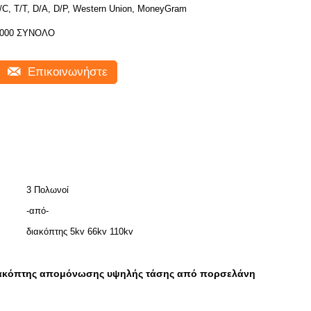
/C, T/T, D/A, D/P, Western Union, MoneyGram
000 ΣΥΝΟΛΟ
Επικοινωνήστε
3 Πολωνοί
-από-
διακόπτης 5kv 66kv 110kv
ακόπτης απομόνωσης υψηλής τάσης από πορσελάνη