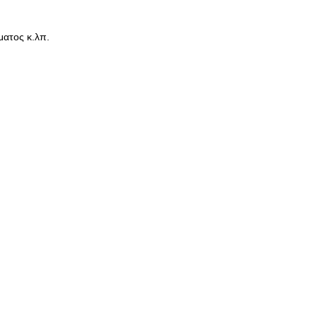
ματος κ.λπ.