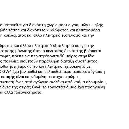
μοποιείται για διακόπτη χωρίς φορτίο γραμμών υψηλής
ηλής τάσης και διακόπτες κυκλώματος και ηλεκτροφόρα
η κυκλώματος και άλλο ηλεκτρικό εξοπλισμό και την
ατος και άλλου ηλεκτρικού εξοπλισμού και για την
στασης μόνωσης όταν ο κεντρικός διακόπτης βρίσκεται
επαφές πρέπει να περιστρέφονται 90 μοίρες στην ίδια
ες ποικιλίες υιοθετούν παράλληλη διάταξη συστήματος
ετήσει χειροκίνητο και ηλεκτρικό, χειροκίνητο με
W4 έχει βελτιωθεί και βελτιωθεί περαιτέρω.Σε σύγκριση
ή επαφής είναι επενδυμένη με παχύ στρώμα
ασκευασμένος από αγώγιμο σωλήνα από κράμα αλουμινίου,
οϊόντα της σειράς Gw4, το εργοστάσιό μας έχει προηγμένη
και άλλα πλεονεκτήματα.