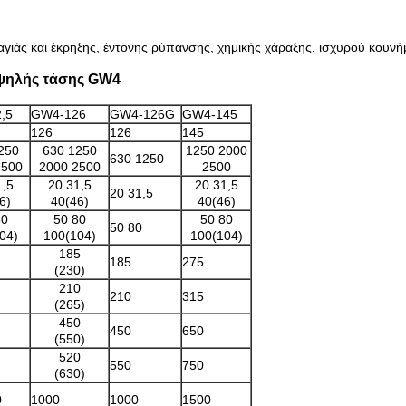
γιάς και έκρηξης, έντονης ρύπανσης, χημικής χάραξης, ισχυρού κουνή
 υψηλής τάσης GW4
,5
GW4-126
GW4-126G
GW4-145
126
126
145
250
630 1250
1250 2000
630 1250
2500
2000 2500
2500
1,5
20 31,5
20 31,5
20 31,5
6)
40(46)
40(46)
80
50 80
50 80
50 80
04)
100(104)
100(104)
185
185
275
(230)
210
210
315
(265)
450
450
650
(550)
520
550
750
(630)
0
1000
1000
1500