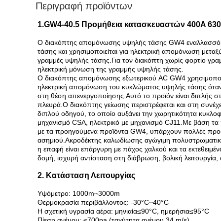
Περιγραφή προϊόντων
1.GW4-40.5 Προμήθεια κατασκευαστών 400A 630
Ο διακόπτης απομόνωσης υψηλής τάσης GW4 εναλλασσόμεν
τάσης και χρησιμοποιείται για ηλεκτρική απομόνωση μετα
γραμμές υψηλής τάσης.Για τον διακόπτη χωρίς φορτίο γρα
ηλεκτρική μόνωση της γραμμής υψηλής τάσης.
Ο διακόπτης απομόνωσης εξωτερικού AC GW4 χρησιμοποιείτ
ηλεκτρική απομόνωση του κυκλώματος υψηλής τάσης όταν 
στη θέση απενεργοποίησης.Αυτό το προϊόν είναι διπλής στήλ
πλευρά.Ο διακόπτης γείωσης περιστρέφεται και στη συνέχε
διπλού οδηγού, το οποίο αυξάνει την χωρητικότητα κυκλοφο
μηχανισμό CSA, ηλεκτρικό με μηχανισμό CJ11.Με βάση τα
με τα προηγούμενα προϊόντα GW4, υπάρχουν πολλές προφαν
ασημιού.Ακροδέκτης καλωδίωσης αγώγιμη πολυστρωματική 
η επαφή είναι επάργυρη με πάχος χαλκού και τα εκτεθειμέ
δομή, ισχυρή αντίσταση στη διάβρωση, βολική λειτουργία, 
2. Κατάσταση Λειτουργίας
Υψόμετρο: 1000m~3000m
Θερμοκρασία περιβάλλοντος: -30°C~40°C
Η σχετική υγρασία αέρα: μηνιαία≤90°C, ημερήσια≤95°C
Πίεση ανέμου: ≤700pa (ταχύτητα ανέμου 34 m/s)