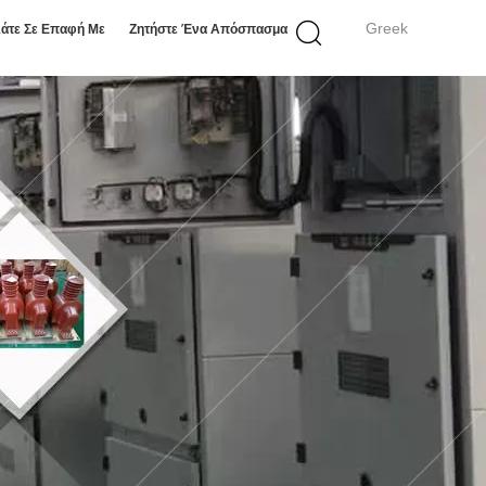
Greek
άτε Σε Επαφή Με
Ζητήστε Ένα Απόσπασμα