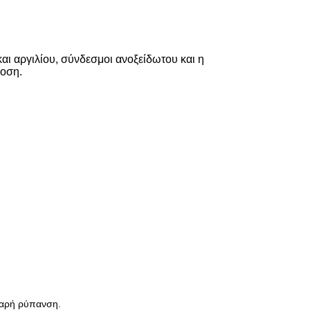
ι αργιλίου, σύνδεσμοι ανοξείδωτου και η
δοση.
βαρή ρύπανση.