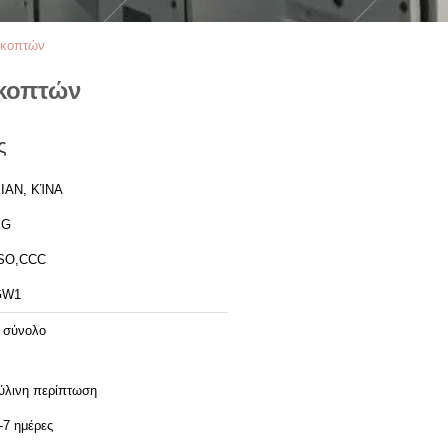
ακοπτών
ακοπτών
ς
IAN, ΚΊΝΑ
XG
SO,CCC
GW1
 σύνολο
ύλινη περίπτωση
-7 ημέρες