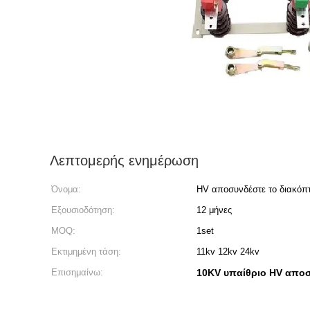
Λεπτομερής ενημέρωση
Όνομα:
HV αποσυνδέστε το διακόπ
Εξουσιοδότηση:
12 μήνες
MOQ:
1set
Εκτιμημένη τάση:
11kv 12kv 24kv
Επισημαίνω:
10KV υπαίθριο HV αποσ