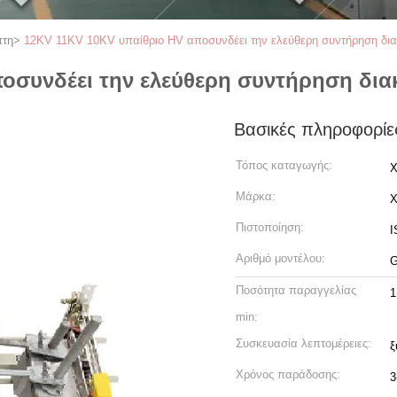
πτη
>
12KV 11KV 10KV υπαίθριο HV αποσυνδέει την ελεύθερη συντήρηση δι
οσυνδέει την ελεύθερη συντήρηση δι
Βασικές πληροφορίε
Τόπος καταγωγής:
X
Μάρκα:
Πιστοποίηση:
I
Αριθμό μοντέλου:
Ποσότητα παραγγελίας
1
min:
Συσκευασία λεπτομέρειες:
ξ
Χρόνος παράδοσης:
3