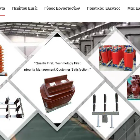
ντα
Περίπου Εμείς
Γύρος Εργοστασίων
Ποιοτικός Έλεγχος
Μας Ελ