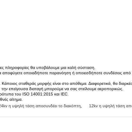
ήσιμες πληροφορίες θα υποβάλουμε μια καλή σύσταση.
να αποφύγετε οποιαδήποτε παρανόηση ή οποιεσδήποτε συνδέσεις από τ
. Κάποιος σταθεράς μορφής είναι στο απόθεμα. Διαφορετικά, θα διαρκέσ
ή την επείγουσα διαταγή μπορούμε να σας στείλουμε αεροπορικώς.
πρότυπα του ISO 14001:2015 και IEC.
εθνές αίτημα.
24kv η υψηλή τάση αποσυνδέει το διακόπτη
,
12kv η υψηλή τάση απ