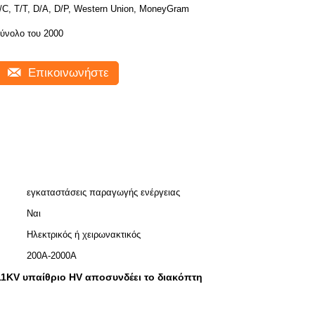
/C, T/T, D/A, D/P, Western Union, MoneyGram
ύνολο του 2000
Επικοινωνήστε
εγκαταστάσεις παραγωγής ενέργειας
Ναι
Ηλεκτρικός ή χειρωνακτικός
200A-2000A
11KV υπαίθριο HV αποσυνδέει το διακόπτη