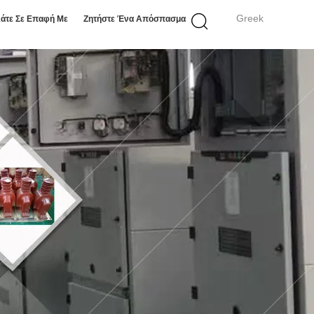
Greek
άτε Σε Επαφή Με
Ζητήστε Ένα Απόσπασμα