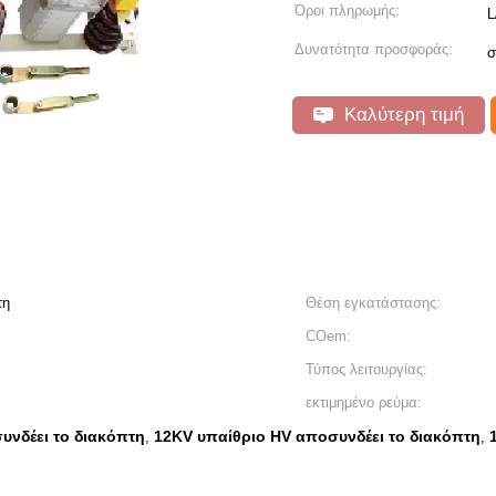
Όροι πληρωμής:
L
Δυνατότητα προσφοράς:
σ
Καλύτερη τιμή
τη
Θέση εγκατάστασης:
COem:
Τύπος λειτουργίας:
εκτιμημένο ρεύμα:
υνδέει το διακόπτη
12KV υπαίθριο HV αποσυνδέει το διακόπτη
,
,