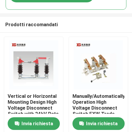
Prodotti raccomandati
Casa
Vertical or Horizontal
Manually/Automatically
Mounting Design High
Operation High
Voltage Disconnect
Voltage Disconnect
Prodotti
Switch with 24kV Rate
Switch EXW Trade
Voltage
Terms Product
Invia richiesta
Invia richiesta
Circa noi