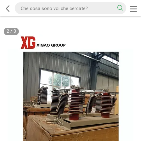
2
/
3