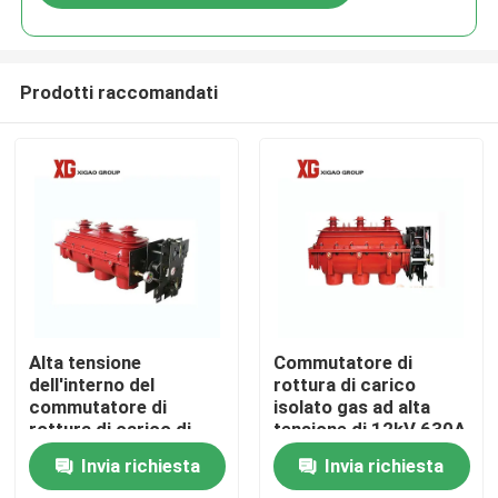
Prodotti raccomandati
Casa
Alta tensione
Commutatore di
dell'interno del
rottura di carico
commutatore di
isolato gas ad alta
Prodotti
rottura di carico di
tensione di 12kV 630A
11kv 12kV SF6
SF6 libbre
Invia richiesta
Invia richiesta
Circa noi