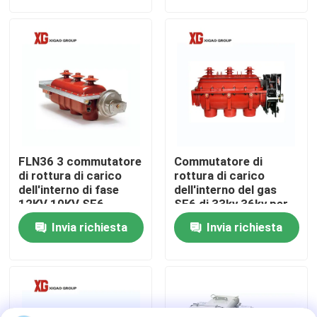
Giro della fabbrica
Controllo di qualità
Contattici
FLN36 3 commutatore
Commutatore di
Richieda una citazione
di rottura di carico
rottura di carico
dell'interno di fase
dell'interno del gas
12KV 10KV SF6
SF6 di 33kv 36kv per
distribuzione
Commutatore di rottura di carico dell'aria
Invia richiesta
Invia richiesta
secondaria
Commutatore di rottura di carico SF6
Apparecchiatura elettrica di comando di distribuzione 