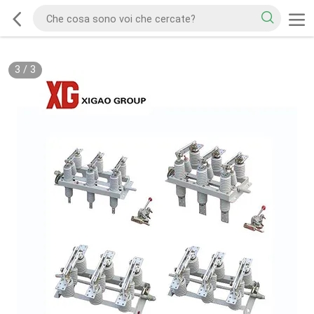
3
/
3