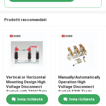
Prodotti raccomandati
Casa
Vertical or Horizontal
Manually/Automatically
Mounting Design High
Operation High
Voltage Disconnect
Voltage Disconnect
Prodotti
Switch with 24kV Rate
Switch EXW Trade
Voltage
Terms Product
Invia richiesta
Invia richiesta
Circa noi