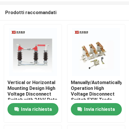
Prodotti raccomandati
Vertical or Horizontal
Manually/Automatically
Mounting Design High
Operation High
Casa
Voltage Disconnect
Voltage Disconnect
Switch with 24kV Rate
Switch EXW Trade
Voltage
Terms Product
Invia richiesta
Invia richiesta
Prodotti
Circa noi