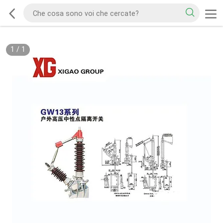
1
/
1