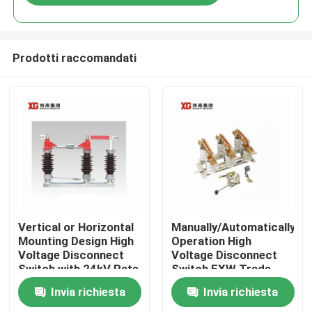
Prodotti raccomandati
Casa
Vertical or Horizontal
Manually/Automatically
Mounting Design High
Operation High
Voltage Disconnect
Voltage Disconnect
Prodotti
Switch with 24kV Rate
Switch EXW Trade
Voltage
Terms Product
Invia richiesta
Invia richiesta
Circa noi