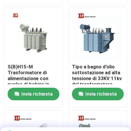
Giro della fabbrica
Controllo di qualità
Contattici
S(B)H15-M
Tipo a bagno d'olio
Richieda una citazione
Trasformatore di
sottostazione ad alta
alimentazione con
tensione di 33KV 11kv
nucleo di bobina in
del trasformatore
lega amorfa
Commutatore di rottura di carico dell'aria
Invia richiesta
Invia richiesta
Trasformatore con
nucleo di ferro
Commutatore di rottura di carico SF6
Apparecchiatura elettrica di comando di distribuzione 