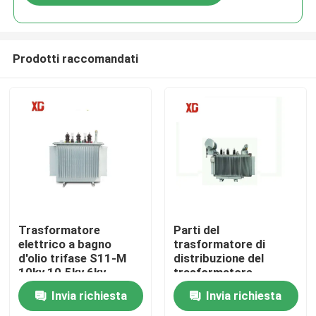
Prodotti raccomandati
Casa
Trasformatore
Parti del
elettrico a bagno
trasformatore di
d'olio trifase S11-M
distribuzione del
Prodotti
10kv 10.5kv 6kv
trasformatore
100kva 500kva
variabile trifase SFZ9
Invia richiesta
Invia richiesta
100kva
Circa noi