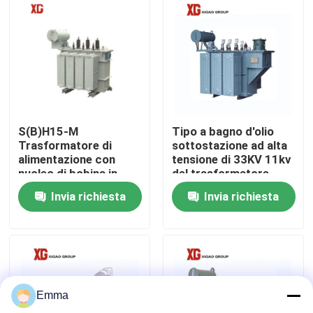
Giro della fabbrica
Controllo di qualità
Contattici
S(B)H15-M
Tipo a bagno d'olio
Trasformatore di
sottostazione ad alta
alimentazione con
tensione di 33KV 11kv
Richieda una citazione
nucleo di bobina in
del trasformatore
lega amorfa
Invia richiesta
Invia richiesta
Trasformatore con
nucleo di ferro
Commutatore di rottura di carico dell'aria
Commutatore di rottura di carico SF6
Emma
Apparecchiatura elettrica di comando di distribuzione 