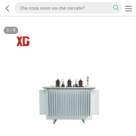
3
/
8