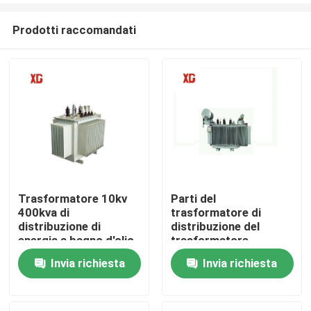
Prodotti raccomandati
Trasformatore 10kv
Parti del
400kva di
trasformatore di
Casa
distribuzione di
distribuzione del
energia a bagno d'olio
trasformatore
sigillato completo
variabile trifase SFZ9
Invia richiesta
Invia richiesta
Prodotti
serie S9-M NLTC
Circa noi