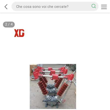
2
/
4