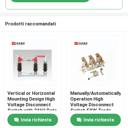
Prodotti raccomandati
Casa
Vertical or Horizontal
Manually/Automatically
Mounting Design High
Operation High
Voltage Disconnect
Voltage Disconnect
Prodotti
Switch with 24kV Rate
Switch EXW Trade
Voltage
Terms Product
Invia richiesta
Invia richiesta
Circa noi