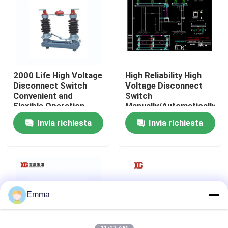
Giro della fabbrica
Controllo di qualità
2000 Life High Voltage
High Reliability High
Disconnect Switch
Voltage Disconnect
Contattici
Convenient and
Switch
Flexible Operation
Manually/Automatically
Operated 3 Units for 1
Invia richiesta
Invia richiesta
Richieda una citazione
Set EXW Trade Terms
Commutatore di rottura di carico dell'aria
Commutatore di rottura di carico SF6
Emma
Apparecchiatura elettrica di comando di distribuzione 