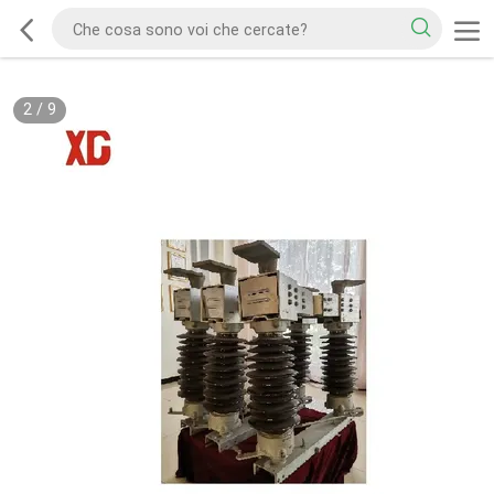
2
/
9