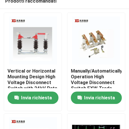
Prodotti raccomandati
Vertical or Horizontal
Manually/Automatically
Mounting Design High
Operation High
Voltage Disconnect
Voltage Disconnect
Switch with 24kV Rate
Switch EXW Trade
Casa
Voltage
Terms Product
Invia richiesta
Invia richiesta
Prodotti
Circa noi