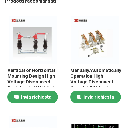
Prodotti raccomandati
Vertical or Horizontal
Manually/Automatically
Mounting Design High
Operation High
Voltage Disconnect
Voltage Disconnect
Switch with 24kV Rate
Switch EXW Trade
Casa
Voltage
Terms Product
Invia richiesta
Invia richiesta
Prodotti
Circa noi