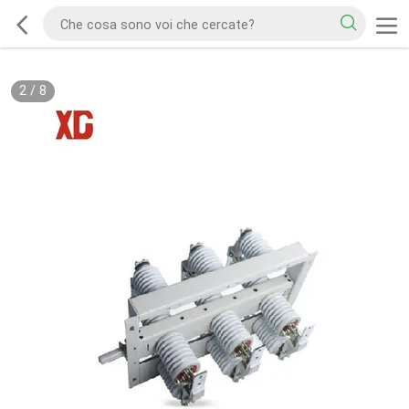
2
/
8