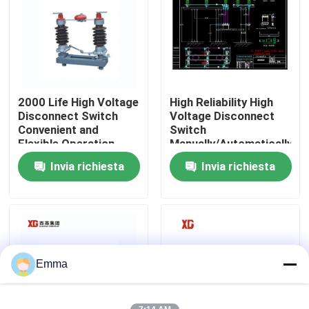
Giro della fabbrica
Controllo di qualità
2000 Life High Voltage
High Reliability High
Disconnect Switch
Voltage Disconnect
Contattici
Convenient and
Switch
Flexible Operation
Manually/Automatically
Operated 3 Units for 1
Invia richiesta
Invia richiesta
Richieda una citazione
Set EXW Trade Terms
Commutatore di rottura di carico dell'aria
Commutatore di rottura di carico SF6
Emma
Apparecchiatura elettrica di comando di distribuzione 