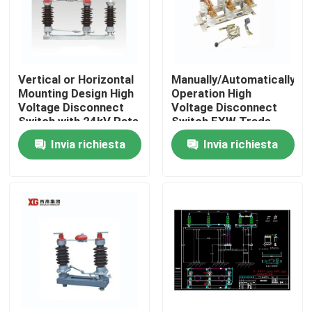
Vertical or Horizontal
Manually/Automatically
Mounting Design High
Operation High
Voltage Disconnect
Voltage Disconnect
Switch with 24kV Rate
Switch EXW Trade
Voltage
Terms Product
Invia richiesta
Invia richiesta
Casa
Prodotti
Circa noi