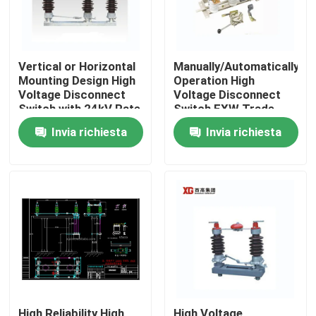
Vertical or Horizontal
Manually/Automatically
Mounting Design High
Operation High
Voltage Disconnect
Voltage Disconnect
Switch with 24kV Rate
Switch EXW Trade
Voltage
Terms Product
Invia richiesta
Invia richiesta
Casa
Prodotti
Circa noi
High Reliability High
High Voltage