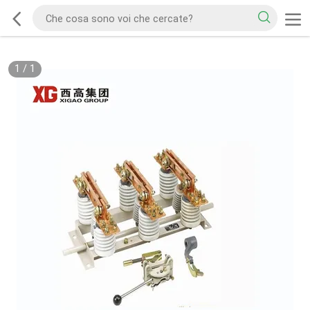
1
/
1