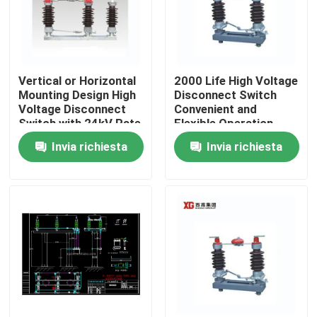
Vertical or Horizontal
2000 Life High Voltage
Mounting Design High
Disconnect Switch
Voltage Disconnect
Convenient and
Switch with 24kV Rate
Flexible Operation
Voltage
Invia richiesta
Invia richiesta
Casa
Prodotti
Circa noi