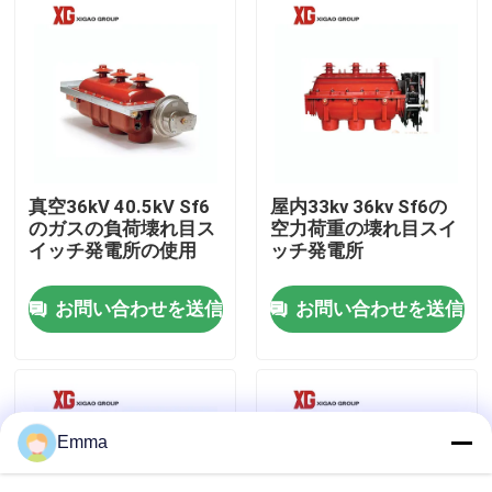
工場旅行
品質管理
私達に連絡しなさい
真空36kV 40.5kV Sf6
屋内33kv 36kv Sf6の
のガスの負荷壊れ目ス
空力荷重の壊れ目スイ
イッチ発電所の使用
ッチ発電所
引用を要求しなさい
お問い合わせを送信
お問い合わせを送信
空力荷重の壊れ目スイッチ
SF6負荷壊れ目スイッチ
Emma
電力配分の開閉装置