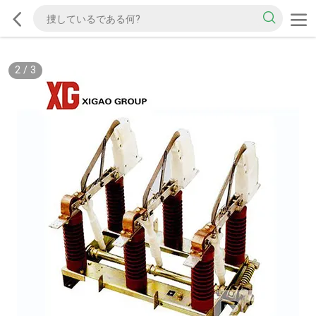
2
/
3