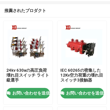
推薦されたプロダクト
24kv 630aの高圧負荷
IEC 60265の密集した
壊れ目スイッチ ライト
12Kv空力荷重の壊れ目
家
級選手
スイッチ3接触器
お問い合わせを送信
お問い合わせを送信
プロダクト
私達について