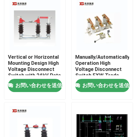
Vertical or Horizontal
Manually/Automatically
Mounting Design High
Operation High
Voltage Disconnect
Voltage Disconnect
Switch with 24kV Rate
Switch EXW Trade
Voltage
Terms Product
お問い合わせを送信
お問い合わせを送信
家
プロダクト
私達について