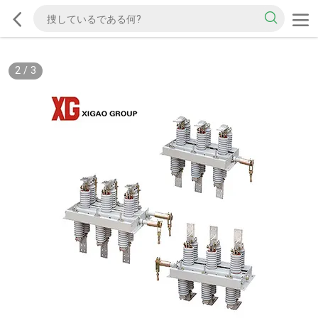
2
/
3