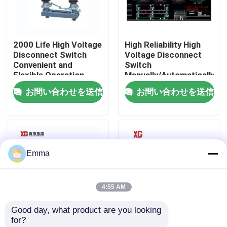
工場旅行
2000 Life High Voltage
High Reliability High
Disconnect Switch
Voltage Disconnect
品質管理
Convenient and
Switch
Flexible Operation
Manually/Automatically
Operated 3 Units for 1
お問い合わせを送信
お問い合わせを送信
私達に連絡しなさい
Set EXW Trade Terms
引用を要求しなさい
Emma
空力荷重の壊れ目スイッチ
4:55 AM
SF6負荷壊れ目スイッチ
Good day, what product are you looking 
for?
電力配分の開閉装置
High Voltage
12KV 11KV 10KV屋外