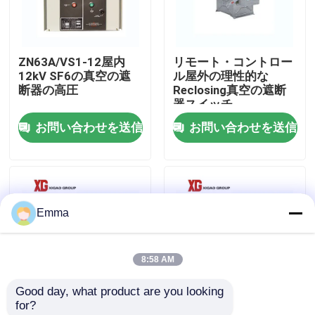
工場旅行
ZN63A/VS1-12屋内
リモート・コントロー
12kV SF6の真空の遮
ル屋外の理性的な
品質管理
断器の高圧
Reclosing真空の遮断
器スイッチ
お問い合わせを送信
お問い合わせを送信
私達に連絡しなさい
引用を要求しなさい
Emma
空力荷重の壊れ目スイッチ
8:58 AM
SF6負荷壊れ目スイッチ
Good day, what product are you looking 
for?
電力配分の開閉装置
ZW32-12G/630Aの屋
ZW32分離を用いる高