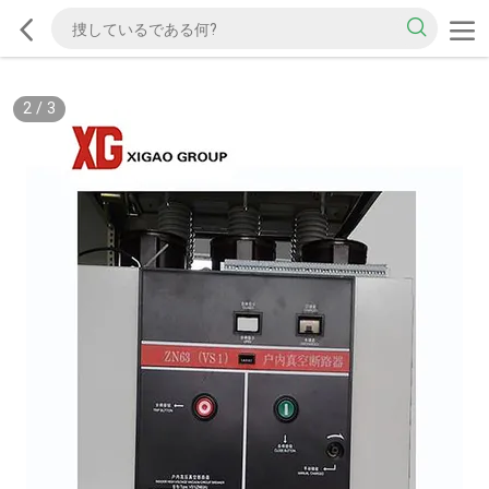
2
/
3