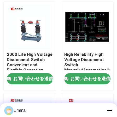
工場旅行
品質管理
私達に連絡しなさい
2000 Life High Voltage
High Reliability High
Disconnect Switch
Voltage Disconnect
引用を要求しなさい
Convenient and
Switch
Flexible Operation
Manually/Automatically
Operated 3 Units for 1
お問い合わせを送信
お問い合わせを送信
Set EXW Trade Terms
空力荷重の壊れ目スイッチ
SF6負荷壊れ目スイッチ
Emma
電力配分の開閉装置