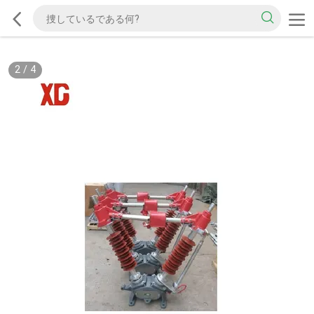
2
/
4