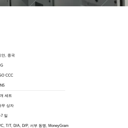
시안, 중국
XG
SO CCC
N5
1개 세트
나무 상자
-7 일
/C, T/T, D/A, D/P, 서부 동맹, MoneyGram