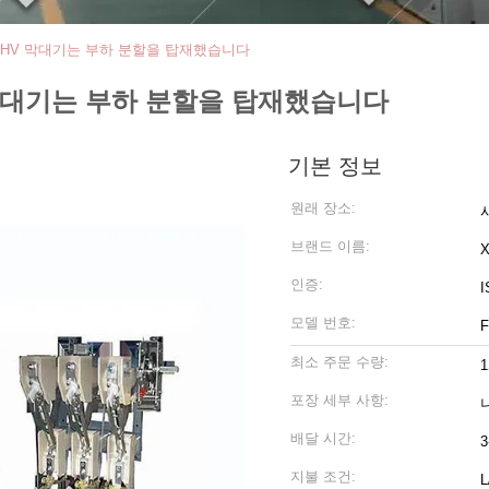
0A AC HV 막대기는 부하 분할을 탑재했습니다
C HV 막대기는 부하 분할을 탑재했습니다
기본 정보
원래 장소:
브랜드 이름:
인증:
I
모델 번호:
F
최소 주문 수량:
포장 세부 사항:
배달 시간:
3
지불 조건:
L