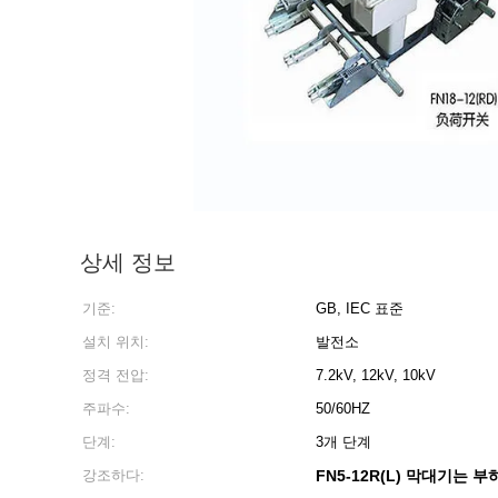
상세 정보
기준:
GB, IEC 표준
설치 위치:
발전소
정격 전압:
7.2kV, 12kV, 10kV
주파수:
50/60HZ
단계:
3개 단계
강조하다:
FN5-12R(L) 막대기는