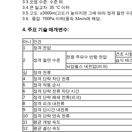
3.3.오염 수준: 수준 III;
3.4.큰 일교차: 35 °C 이하.
3.5.고도: ≤3000m(고도가 높아지면 그에 따라 정격 절연 
3.6.. 풍압: 700Pa 이하(풍속 34m/s에 해당;
4. 주요 기술 매개변수:
아니
안건
1
정격 전압
건조 시
전원 주파수 반항 전압
2
정격 절연 수준
습식 테
뇌임펄스 내전압(피크)
삼
정격 전류
4
정격 단락 차단 전류
5
정격 작동 순서
6
정격 단락 전류 차단 시간
7
정격 단락 폐쇄 전류(피크)
8
정격 피크 내전류
9
정격 단시간 내전류
10
정격 단락 연속 전류
11
평균 개방 속도
12
평균 결산 속도