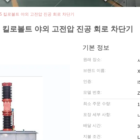
40.5 킬로볼트 야외 고전압 진공 회로 차단기
0.5 킬로볼트 야외 고전압 진공 회로 차단기
기본 정보
원래 장소:
브랜드 이름:
인증:
I
모델 번호:
최소 주문 수량:
포장 세부 사항:
배달 시간:
3
지불 조건:
L