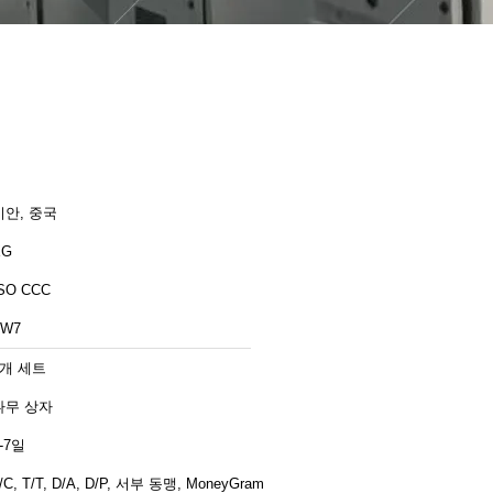
시안, 중국
XG
SO CCC
ZW7
1개 세트
나무 상자
-7일
/C, T/T, D/A, D/P, 서부 동맹, MoneyGram