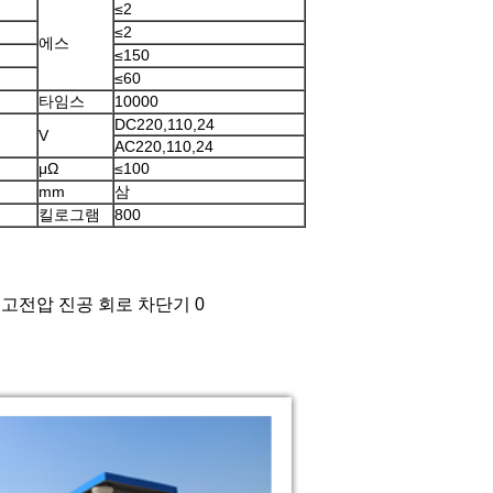
≤2
≤2
에스
≤150
≤60
타임스
10000
DC220,110,24
V
AC220,110,24
μΩ
≤100
mm
삼
킬로그램
800