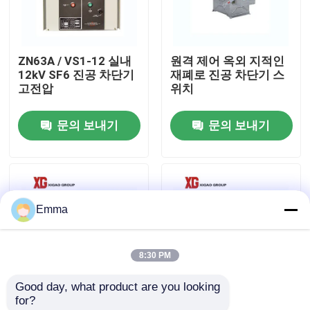
공장 여행
ZN63A / VS1-12 실내
원격 제어 옥외 지적인
12kV SF6 진공 차단기
재폐로 진공 차단기 스
품질 관리
고전압
위치
문의 보내기
문의 보내기
연락주세요
인용문을 요구하세요
Emma
공기 짐 틈 스위치
8:30 PM
SF6 부하 분할
Good day, what product are you looking 
for?
전원 분배 개폐기
고립을 가진 ZW32 고
ZW7 40.5 33kv 옥외 스