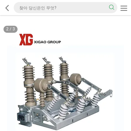
2
/
3