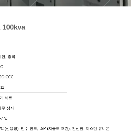
100kva
시안, 중국
XG
SO,CCC
11
1개 세트
나무 상자
-7 일
L/C (신용장), 인수 인도, D/P (지급도 조건), 전신환, 웨스턴 유니온,