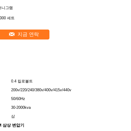
머니그램
2000 세트
지금 연락
0.4 킬로볼트
200v/220/240/380v/400v/415v/440v
50/60Hz
30-2000kva
삼
-M 삼상 변압기