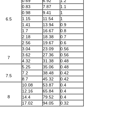
0.69
6.92
1.2
0.83
7.87
1.1
0.98
9.41
1
1.15
11.54
1
6.5
1.41
13.94
0.9
1.7
16.67
0.8
2.18
18.38
0.7
2.56
19.67
0.6
3.04
23.09
0.56
3.62
27.36
0.56
7
4.32
31.38
0.48
5.25
35.06
0.48
7.2
38.48
0.42
7.5
8.7
45.32
0.42
10.08
53.87
0.4
12.16
65.84
0.4
8
14.4
79.52
0.4
17.02
94.05
0.32