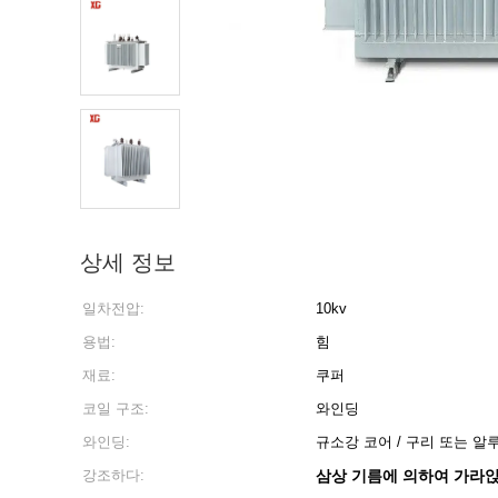
상세 정보
일차전압:
10kv
용법:
힘
재료:
쿠퍼
코일 구조:
와인딩
와인딩:
규소강 코어 / 구리 또는 
강조하다:
삼상 기름에 의하여 가라