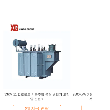
 변압기 3은
야외 방수 H.V. 33KV 11 킬로볼트 전원 변압기
S9-M 시리
의하여 잠
지금 연락