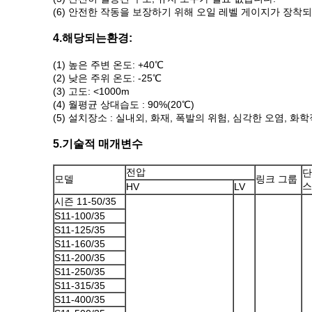
(6) 안전한 작동을 보장하기 위해 오일 레벨 게이지가 장착
4.
해당되는
환경:
(1) 높은 주변 온도: +40℃
(2) 낮은 주위 온도: -25℃
(3) 고도: <1000m
(4) 월평균 상대습도 : 90%(20℃)
(5) 설치장소 : 실내외, 화재, 폭발의 위험, 심각한 오염, 
5.기술적 매개변수
전압
단
모델
링크 그룹
스
HV
LV
시즌 11-50/35
S11-100/35
S11-125/35
S11-160/35
S11-200/35
S11-250/35
S11-315/35
S11-400/35